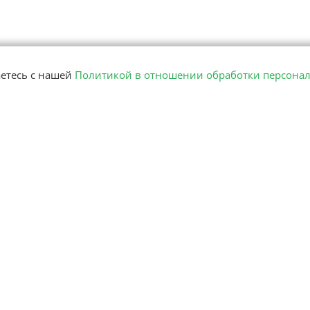
аетесь с нашей
Политикой в отношении обработки персона
8 (495) 
НСМ онлайн
Заказать 
Наука и диагностика