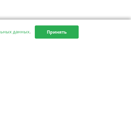
льных данных
.
Принять
Мы в соцсетях
374-77-40
звонок
127055
,
г. Москва
,
Горлов тупик, д. 11А