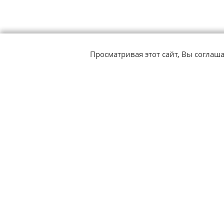
Просматривая этот сайт, Вы соглаш
Подписка
О центре
на рассылку
Новости