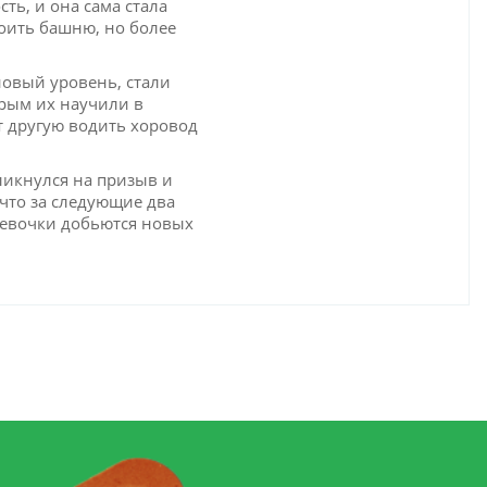
ь, и она сама стала
роить башню, но более
новый уровень, стали
орым их научили в
т другую водить хоровод
ликнулся на призыв и
 что за следующие два
девочки добьются новых