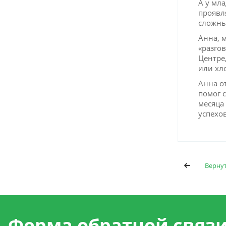
А у мл
проявл
сложны
Анна, 
«разго
Центре
или хл
Анна о
помог 
месяца
успехов
Верну
Форма обратной связ