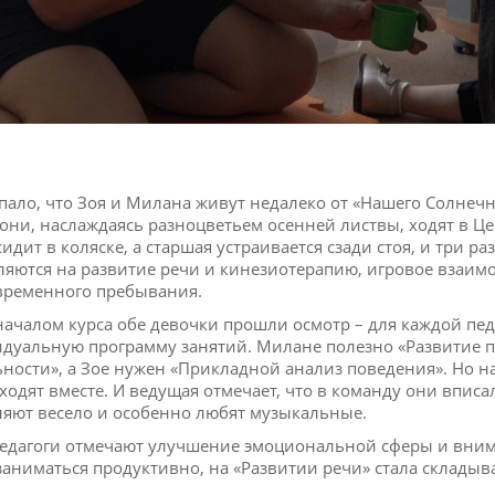
впало, что Зоя и Милана живут недалеко от «Нашего Солнеч
 они, наслаждаясь разноцветьем осенней листвы, ходят в 
сидит в коляске, а старшая устраивается сзади стоя, и три р
ляются на развитие речи и кинезиотерапию, игровое взаимо
временного пребывания.
началом курса обе девочки прошли осмотр – для каждой пед
дуальную программу занятий. Милане полезно «Развитие 
ьности», а Зое нужен «Прикладной анализ поведения». Но н
ходят вместе. И ведущая отмечает, что в команду они вписа
яют весело и особенно любят музыкальные.
педагоги отмечают улучшение эмоциональной сферы и вним
заниматься продуктивно, на «Развитии речи» стала складыв