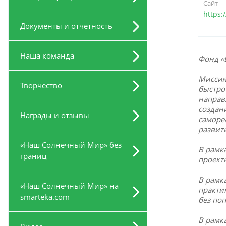
Сайт
https:
Документы и отчетность
Наша команда
Фонд «
Миссия
Творчество
быстро
направ
создан
Награды и отзывы
саморе
развит
«Наш Солнечный Мир» без
В рамк
границ
проект
В рамк
«Наш Солнечный Мир» на
практи
smarteka.com
без по
В рамк