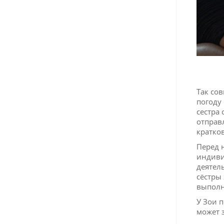
Так со
погоду
сестра 
отправ
кратко
Перед 
индиви
деятел
сёстры 
выполн
У Зои 
может 