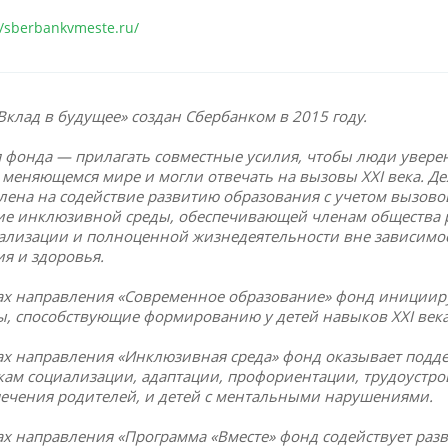
//sberbankvmeste.ru/
Вклад в будущее» создан Сбербанком в 2015 году.
 фонда — прилагать совместные усилия, чтобы люди уверен
 меняющемся мире и могли отвечать на вызовы XXI века. Д
лена на содействие развитию образования с учетом вызовов 
ие инклюзивной среды, обеспечивающей членам общества
ализации и полноценной жизнедеятельности вне зависимос
ия и здоровья.
ах направления «Современное образование» фонд инициир
ы, способствующие формированию у детей навыков XXI века
ах направления «Инклюзивная среда» фонд оказывает подд
кам социализации, адаптации, профориентации, трудоустрой
печения родителей, и детей с ментальными нарушениями.
ах направления «Программа «Вместе» фонд содействует раз