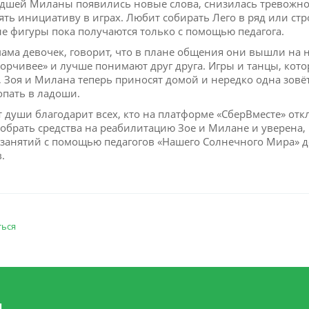
адшей Миланы появились новые слова, снизилась тревожност
ять инициативу в играх. Любит собирать Лего в ряд или ст
е фигуры пока получаются только с помощью педагога.
мама девочек, говорит, что в плане общения они вышли на 
ворчивее» и лучше понимают друг друга. Игры и танцы, кот
, Зоя и Милана теперь приносят домой и нередко одна зовё
опать в ладоши.
т души благодарит всех, кто на платформе «СберВместе» отк
собрать средства на реабилитацию Зое и Милане и уверена,
 занятий с помощью педагогов «Нашего Солнечного Мира» 
.
ться
и