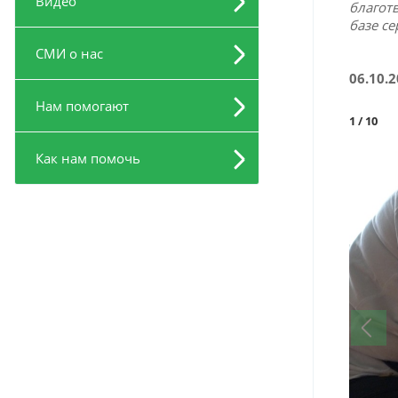
Видео
благот
базе с
СМИ о нас
06.10.
Нам помогают
1
/ 10
Как нам помочь