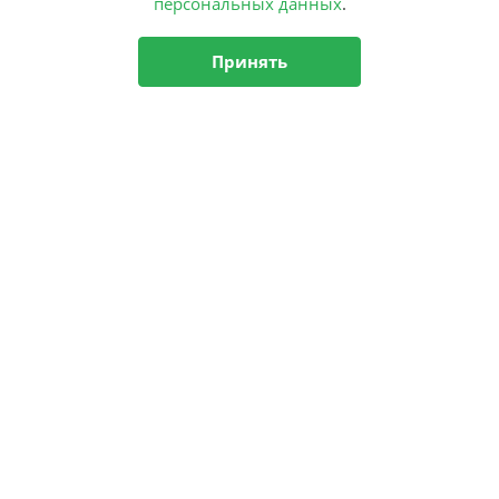
персональных данных
.
Принять
Подписка
на рассылку
Подписаться
О центре
Новости
Аутизм
Комплексная программа
НСМ онлайн
Наука и диагностика