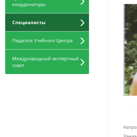
координаторы
Специалисты
Педагоги Учебного Центра
Международный экспертный
совет
Напра
Заним