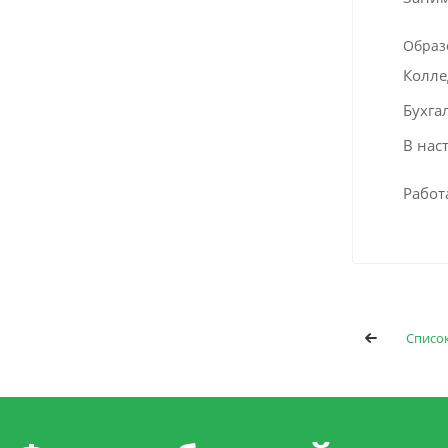
Образ
Колле
Бухга
В нас
Работа
Списо