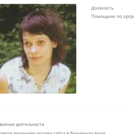
Должность
Помощник по оргр
вление деятельности
ается ведением архива сайта в бумажном виде