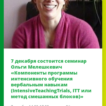
7 декабря состоится семинар
Ольги Мелешкевич
«Компоненты программы
интенсивного обучения
вербальным навыкам
(IntensiveTeachingTrials, ITT или
метод смешанных блоков)»