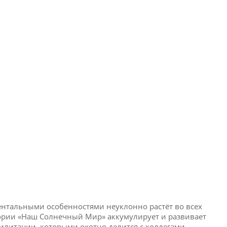
ментальными особенностями неуклонно растёт во всех
стории «Наш Солнечный Мир» аккумулирует и развивает
илитации, которыми охотно делится с коллегами.