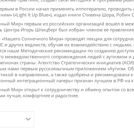
ервым в России начал применять иппотерапию, проводить
ним» («Light It Up Blue»), издал книги Стивена Шора, Робин
ный Мир» первым из российских организаций вошёл в меж
ь Центра Игорь Шпицберг был избран членом её правления
 «Нашего Солнечного Мира» проводят лекции для сотрудни
С и других ведомств, обучая их взаимодействию с людьми
тся наши Методические рекомендации по созданию доступн
о межведомственного сопровождения людей с аутизмом и 
регионах страны. Агентство Стратегических инициатив (АСИ
ым нами первым русскоязычным приложением «Аутизм. Об
тикой в направлении, а также одобрена и рекомендована к
онный интеграционный лагерь» признан лучшим в РФ на кон
ный Мир» открыт к сотрудничеству и обмену опытом со все
ми лучше, комфортнее и радостнее.