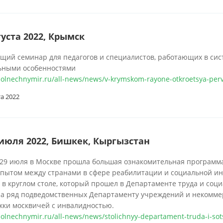
густа 2022, Крымск
ий семинар для педагогов и специалистов, работающих в сист
ьными особенностями
/solnechnymir.ru/all-news/news/v-krymskom-rayone-otkroetsya-pervy
та 2022
 июля 2022, Бишкек, Кыргызстан
 29 июля в Москве прошла большая ознакомительная программа
опытом между странами в сфере реабилитации и социальной ин
 в круглом столе, который прошел в Департаменте труда и соц
ла ряд подведомственных Департаменту учреждений и некомме
жки москвичей с инвалидностью.
/solnechnymir.ru/all-news/news/stolichnyy-departament-truda-i-sot