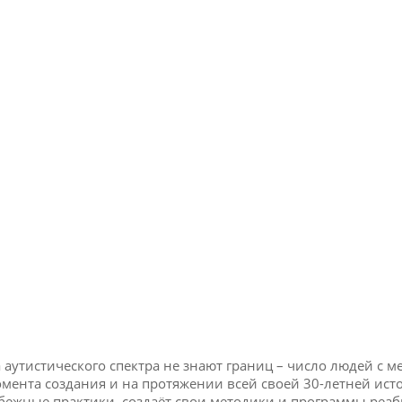
 аутистического спектра не знают границ – число людей с 
момента создания и на протяжении всей своей 30-летней и
бежные практики, создаёт свои методики и программы реаб