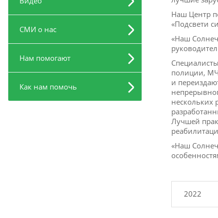
Видео
Наш Центр п
«Подсвети си
СМИ о нас
«Наш Солнеч
руководител
Нам помогают
Специалисты
полиции, МЧ
и переиздаю
Как нам помочь
непрерывног
нескольких 
разработанн
Лучшей прак
реабилитаци
«Наш Солнеч
особенностя
2022