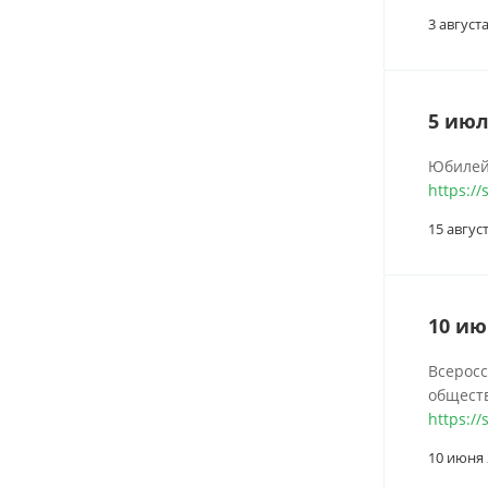
3 август
5 июл
Юбилей
https:/
15 авгус
10 ию
Всерос
обществ
https:/
10 июня 