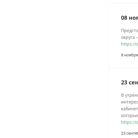
08 но
Предста
округа
https://
8 ноября
23 се
В утрен
интерес
кабинет
которые
https:/
23 сентя