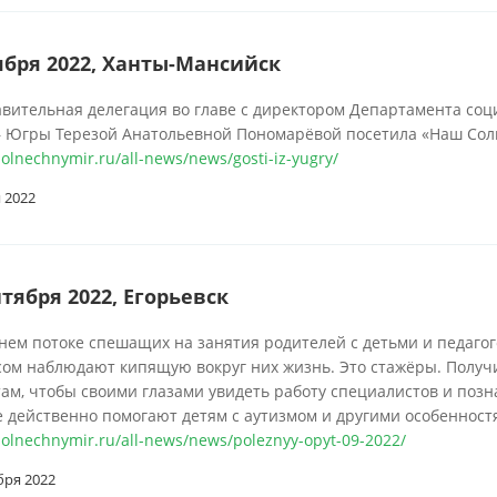
ября 2022, Ханты-Мансийск
вительная делегация во главе с директором Департамента со
 – Югры Терезой Анатольевной Пономарёвой посетила «Наш Со
solnechnymir.ru/all-news/news/gosti-iz-yugry/
 2022
нтября 2022, Егорьевск
нем потоке спешащих на занятия родителей с детьми и педаго
ом наблюдают кипящую вокруг них жизнь. Это стажёры. Получи
ам, чтобы своими глазами увидеть работу специалистов и поз
 действенно помогают детям с аутизмом и другими особеннос
/solnechnymir.ru/all-news/news/poleznyy-opyt-09-2022/
бря 2022