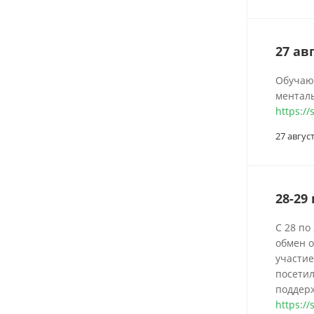
27 ав
Обучающ
ментал
https:/
27 авгус
28-29
С 28 по
обмен 
участие
посети
поддер
https:/