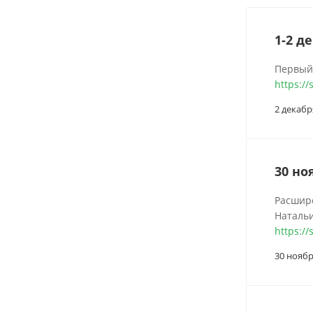
1-2 д
Первый
https:/
2 декабр
30 но
Расшире
Наталь
https://
30 ноябр