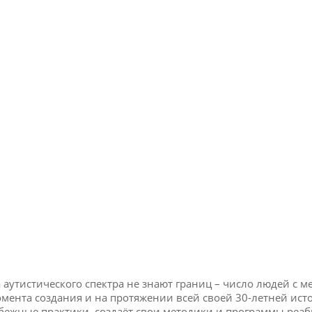
 аутистического спектра не знают границ – число людей с 
момента создания и на протяжении всей своей 30-летней и
бежные практики, создаёт свои методики и программы реаб