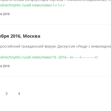
solnechnymir.ru/all-news/news/-l-r-l-r-/
я 2016
ября 2016, Москва
российский гражданский форум. Дискуссия «Люди с инвалиднос
solnechnymir.ru/all-news/news/19--2016---iv------l-----------r/
я 2016
3
4