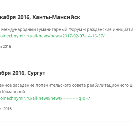
екабря 2016, Ханты-Мансийск
 Международный Гуманитарный Форум «Гражданские инициатив
/solnechnymir.ru/all-news/news/2017-02-07-14-16-37/
я 2016
ября 2016, Сургут
нное заседание попечительского совета реабилитационного ц
и Комаровой
solnechnymir.ru/all-news/news/-----------q-q--/
я 2016