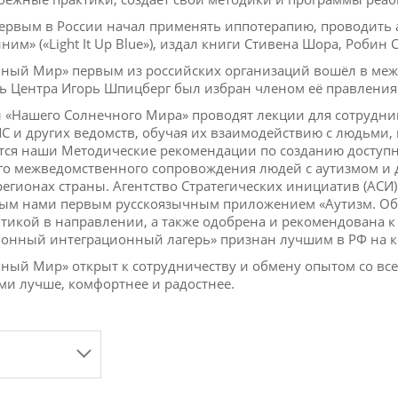
ервым в России начал применять иппотерапию, проводить
ним» («Light It Up Blue»), издал книги Стивена Шора, Робин
ный Мир» первым из российских организаций вошёл в меж
ь Центра Игорь Шпицберг был избран членом её правления
 «Нашего Солнечного Мира» проводят лекции для сотрудни
С и других ведомств, обучая их взаимодействию с людьми
тся наши Методические рекомендации по созданию доступн
о межведомственного сопровождения людей с аутизмом и 
регионах страны. Агентство Стратегических инициатив (АСИ
ым нами первым русскоязычным приложением «Аутизм. Об
тикой в направлении, а также одобрена и рекомендована к
онный интеграционный лагерь» признан лучшим в РФ на кон
ный Мир» открыт к сотрудничеству и обмену опытом со все
ми лучше, комфортнее и радостнее.