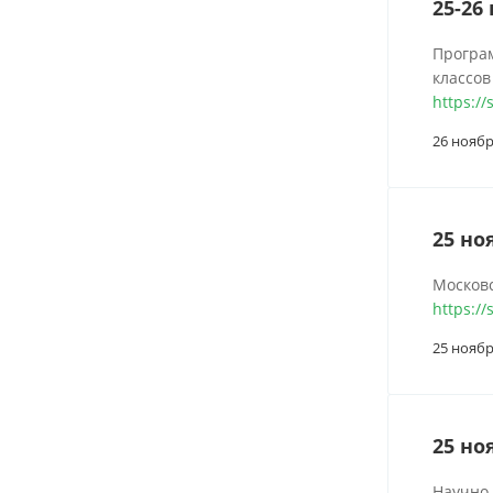
25-26
Програм
классов
https:/
26 ноябр
25 но
Московс
https://
25 ноябр
25 но
Научно-