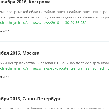
 ноября 2016, Кострома
ма Костромской области "Абилитация. Реабилитация. Интеграци
 и встреч-консультаций с родителями детей с особенностями р
/solnechnymir.ru/all-news/news/2016-11-30-20-56-03/
я 2016
ября 2016, Москва
кий Центр Качества Образования. Вебинар по теме "Организа
solnechnymir.ru/all-news/news/rukovoditel-tsentra-nash-solnechnyy
я 2016
ября 2016, Санкт-Петербург
практическая конференция «Аутизм – психолого-социальные, п