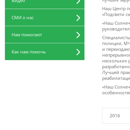
Видео
Наш Центр п
«Подсвети си
СМИ о нас
«Наш Солнеч
руководител
Нам помогают
Специалисты
полиции, МЧ
и переиздаю
Как нам помочь
непрерывног
нескольких 
разработанн
Лучшей прак
реабилитаци
«Наш Солнеч
особенностя
2016