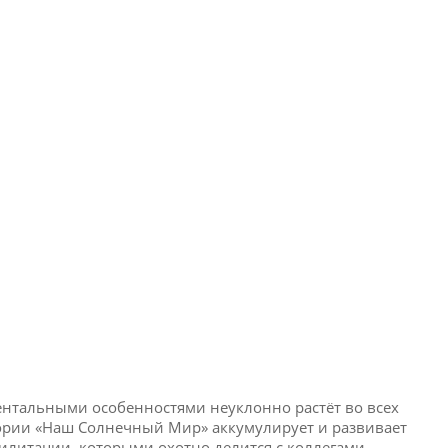
ментальными особенностями неуклонно растёт во всех
стории «Наш Солнечный Мир» аккумулирует и развивает
илитации, которыми охотно делится с коллегами.