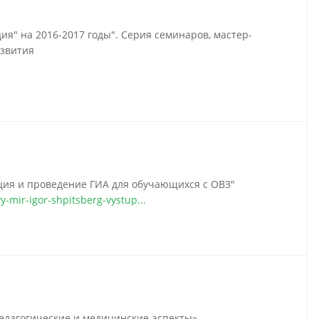
я" на 2016-2017 годы". Серия семинаров, мастер-
азвития
ция и проведение ГИА для обучающихся с ОВЗ"
-mir-igor-shpitsberg-vystup...
едагогические и медицинские аспекты»