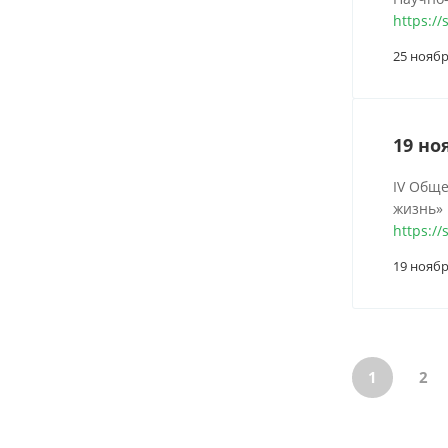
https://
25 ноябр
19 но
IV Обще
жизнь»
https://
19 ноябр
1
2